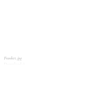
Frank01.jpg
Download
Frank01.jpg